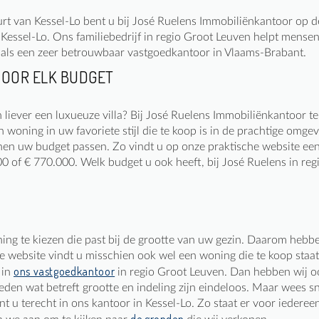
rt van Kessel-Lo bent u bij José Ruelens Immobiliënkantoor op de 
Kessel-Lo. Ons familiebedrijf in regio Groot Leuven helpt mens
als een zeer betrouwbaar vastgoedkantoor in Vlaams-Brabant.
VOOR ELK BUDGET
liever een luxueuze villa? Bij José Ruelens Immobiliënkantoor te
 woning in uw favoriete stijl die te koop is in de prachtige om
nnen uw budget passen. Zo vindt u op onze praktische website een
000 of € 770.000. Welk budget u ook heeft, bij José Ruelens in r
ing te kiezen die past bij de grootte van uw gezin. Daarom hebb
website vindt u misschien ook wel een woning die te koop staat
ons vastgoedkantoor
 in
in regio Groot Leuven. Dan hebben wij ook
en wat betreft grootte en indeling zijn eindeloos. Maar wees sne
 u terecht in ons kantoor in Kessel-Lo. Zo staat er voor iederee