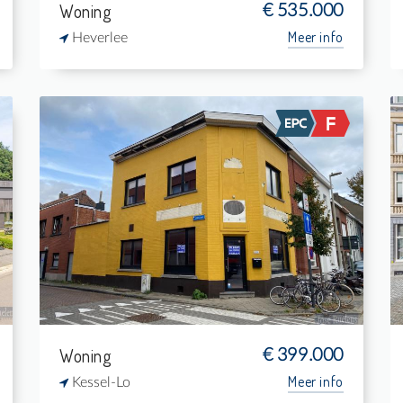
Woning
€ 535.000
Meer info
Heverlee
Te koop:
1
126 m²
-
161 m²
Woning
€ 399.000
Meer info
Kessel-Lo