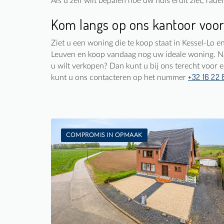
Als u zelf wilt bepalen hoe uw huis eruit ziet, rad
Kom langs op ons kantoor voor
Ziet u een woning die te koop staat in Kessel-Lo 
Leuven en koop vandaag nog uw ideale woning. Na
u wilt verkopen? Dan kunt u bij ons terecht voor 
+32 16 22 
kunt u ons contacteren op het nummer
COMPROMIS IN OPMAAK
Te koop: Woning
3
2.810 m²
1
177 m²