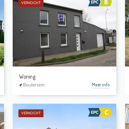
VERKOCHT
Verkocht: Eengezinswoning
2
239 m²
1
-
Woning
Meer info
Boutersem
VERKOCHT