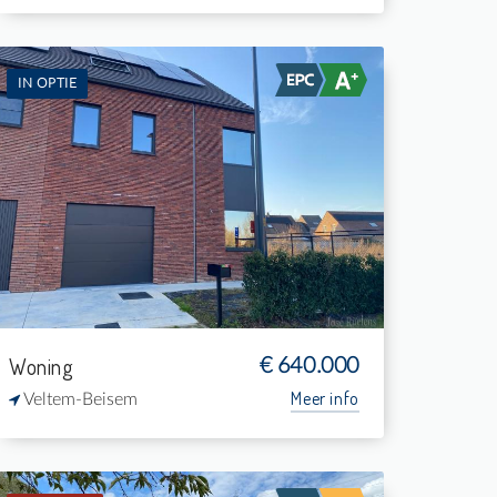
IN OPTIE
Te koop: Eengezinswoning
6
-
3
24.930 m²
Woning
€ 640.000
Meer info
Veltem-Beisem