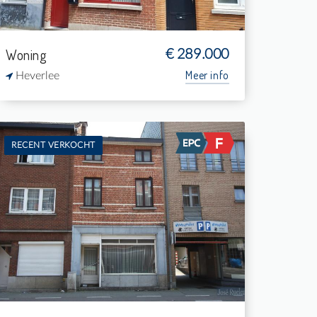
Woning
€ 289.000
Meer info
Heverlee
RECENT VERKOCHT
Te koop: Woning
3
65 m²
1
-