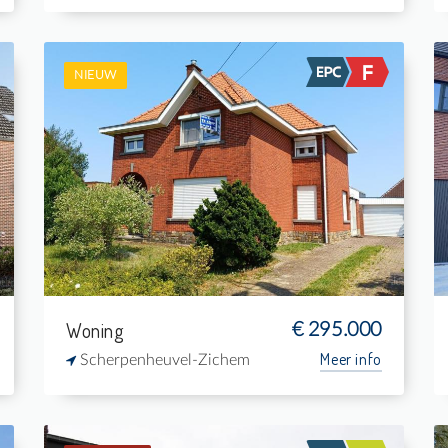
NIEUW
Te koop: Eengezinswoning
3
560 m²
1
-
Woning
€ 295.000
Meer info
Scherpenheuvel-Zichem