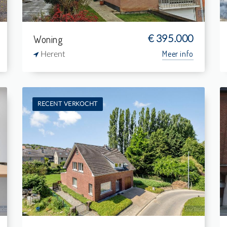
Woning
€ 395.000
Meer info
Herent
RECENT VERKOCHT
Te koop: Woning
4
987 m²
1
140 m²