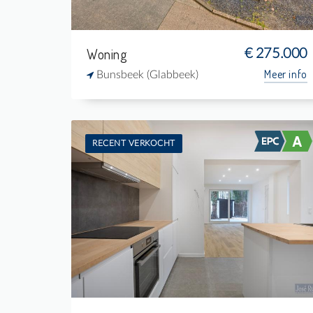
Woning
€ 275.000
Meer info
Bunsbeek (Glabbeek)
RECENT VERKOCHT
Te koop: Burgerwoning
4
400 m²
1
-