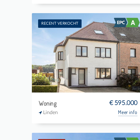
RECENT VERKOCHT
Te koop: Woning
4
575 m²
1
185 m²
Woning
€ 595.000
Meer info
Linden