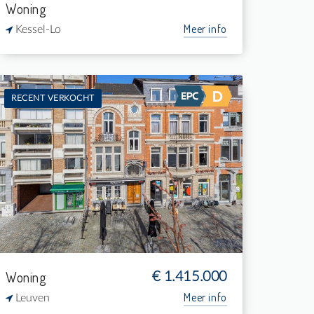
Woning
Meer info
Kessel-Lo
RECENT VERKOCHT
Te koop: Herenhuis
3
165 m²
2
360 m²
Woning
€ 1.415.000
Meer info
Leuven