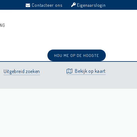
Contacteer ons
Eigenaarslogin
ING
Prijs
Type
Gemeente
Recent
Sortering:
⋅
⋅
⋅
HOU ME OP DE HOOGTE
Bekijk op kaart
Uitgebreid zoeken