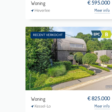
Woning
€ 595.000
Meer info
Heverlee
RECENT VERKOCHT
Te koop: Woning
3
600 m²
2
-
Woning
€ 825.000
Meer info
Kessel-Lo