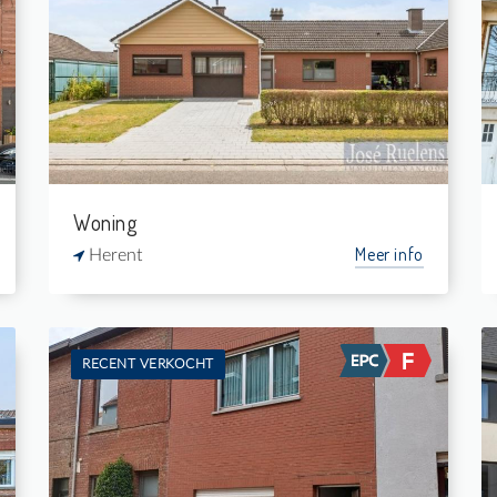
Verkocht: Eengezinswoning
3
563 m²
1
-
Woning
Meer info
Herent
RECENT VERKOCHT
Verkocht: Woning
2
150 m²