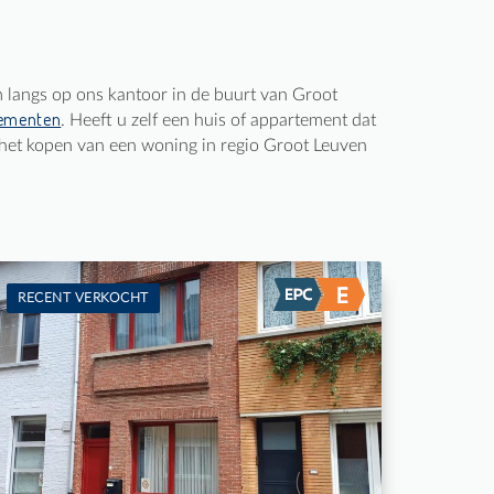
m langs op ons kantoor in de buurt van Groot
ementen
. Heeft u zelf een huis of appartement dat
 het kopen van een woning in regio Groot Leuven
RECENT VERKOCHT
Te koop: Woning
1
130 m²
1
-