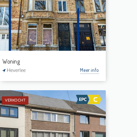
Verkocht: Herenwoning
3
230 m²
1
-
Woning
Meer info
Heverlee
VERKOCHT
Verkocht: Burgerwoning
3
-