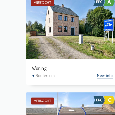
VERKOCHT
Verkocht: Woning
3
836 m²
1
193 m²
Woning
Meer info
Boutersem
VERKOCHT