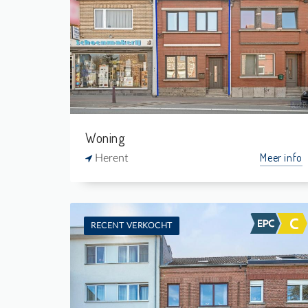
Verkocht: Woning
4
285 m²
1
135 m²
Woning
Meer info
Herent
RECENT VERKOCHT
Verkocht: Woning
3
160 m²