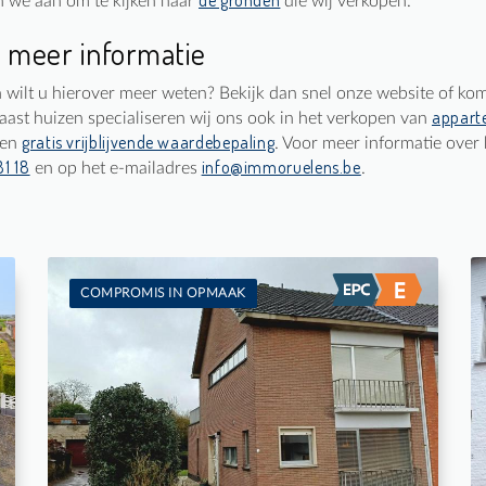
de gronden
en we aan om te kijken naar
die wij verkopen.
 meer informatie
en wilt u hierover meer weten? Bekijk dan snel onze website of ko
appart
ast huizen specialiseren wij ons ook in het verkopen van
gratis vrijblijvende waardebepaling
een
. Voor meer informatie over
81 18
info@immoruelens.be
en op het e-mailadres
.
COMPROMIS IN OPMAAK
Te koop: Eengezinswoning
2
374 m²
-
-