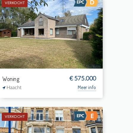
VERKOCHT
Verkocht: Villa-landhuis
4
3.388 m²
1
255 m²
Woning
€ 575.000
Meer info
Haacht
VERKOCHT