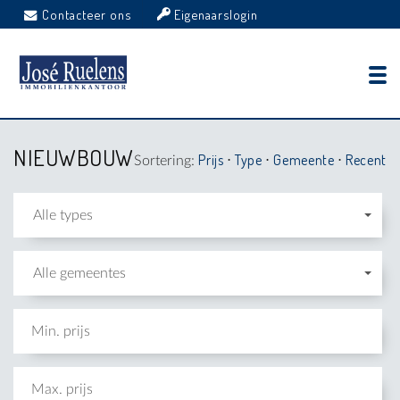
Contacteer ons
Eigenaarslogin
NIEUWBOUW
Prijs
Type
Gemeente
Recent
Sortering:
⋅
⋅
⋅
Alle types
Alle gemeentes