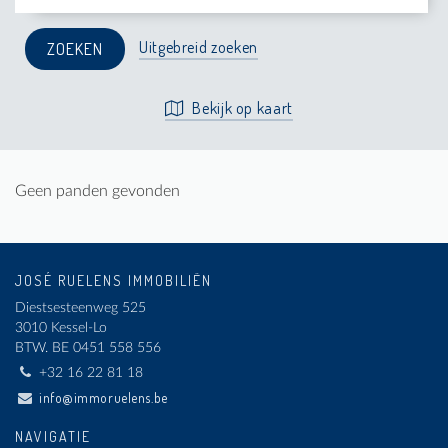
Uitgebreid zoeken
Bekijk op kaart
Geen panden gevonden
JOSÉ RUELENS IMMOBILIËN
Diestsesteenweg 525
3010 Kessel-Lo
BTW.
BE 0451 558 556
+32 16 22 81 18
info@immoruelens.be
NAVIGATIE