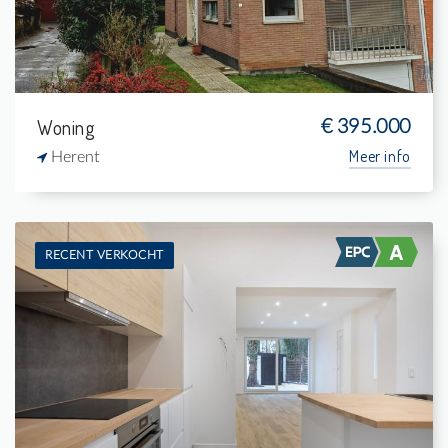
Woning
€ 395.000
Meer info
Herent
RECENT VERKOCHT
Te koop: Burgerwoning
4
400 m²
1
-