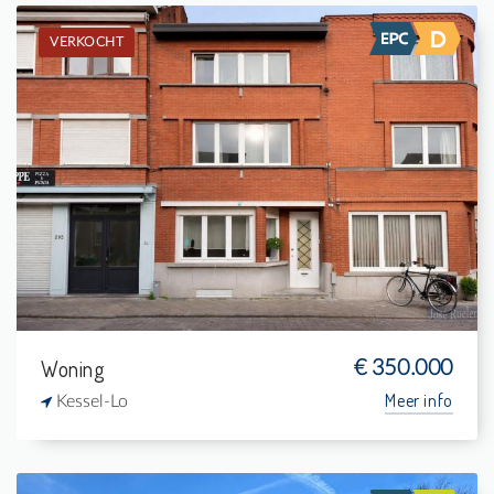
VERKOCHT
Verkocht: Eengezinswoning
-
169 m²
-
169 m²
Woning
€ 350.000
Meer info
Kessel-Lo