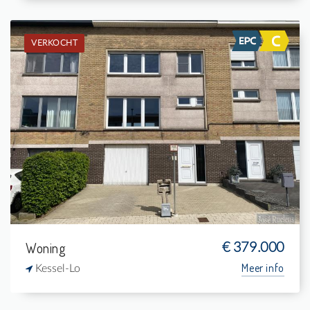
VERKOCHT
Verkocht: Bel-étage
3
-
-
155 m²
Woning
€ 379.000
Meer info
Kessel-Lo