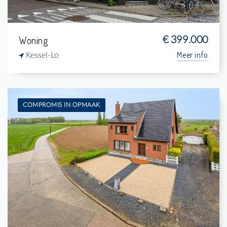
Woning
€ 399.000
Meer info
Kessel-Lo
COMPROMIS IN OPMAAK
Te koop: Woning
3
2.810 m²
1
177 m²