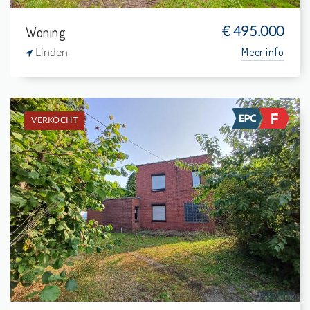
Woning
€ 495.000
Meer info
Linden
VERKOCHT
Verkocht: Woning
2
1.900 m²
1
110 m²