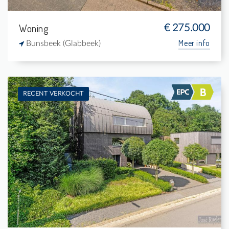
Woning
€ 275.000
Meer info
Bunsbeek (Glabbeek)
RECENT VERKOCHT
Te koop: Woning
3
600 m²
2
-