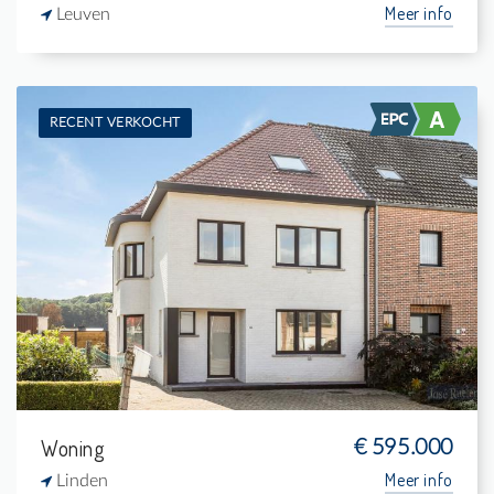
Meer info
Leuven
RECENT VERKOCHT
Te koop: Woning
4
575 m²
1
185 m²
Woning
€ 595.000
Meer info
Linden