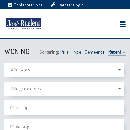
Contacteer ons
Eigenaarslogin
WONING
Prijs
Type
Gemeente
Recent
Sortering:
⋅
⋅
⋅
Alle types
Alle gemeentes