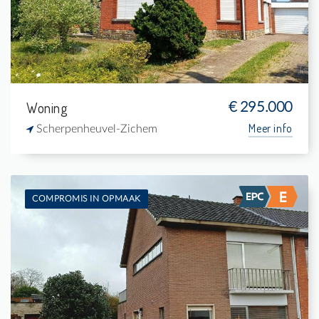
1
-
Woning
€ 295.000
Meer info
Scherpenheuvel-Zichem
COMPROMIS IN OPMAAK
Te koop: Eengezinswoning
2
374 m²
-
-