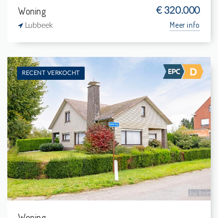
Woning
€ 320.000
Meer info
Lubbeek
RECENT VERKOCHT
Verkocht: Villa
4
980 m²
1
288 m²
Woning