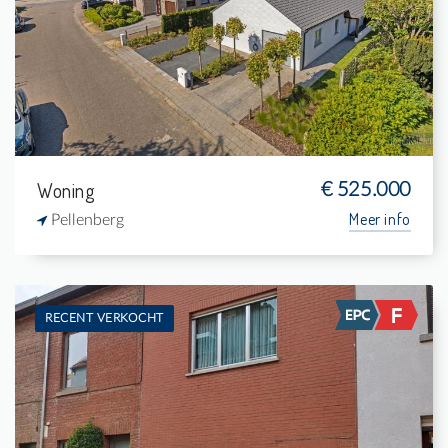
2
576 m²
1
-
Woning
€ 525.000
Meer info
Pellenberg
RECENT VERKOCHT
Verkocht: Woning