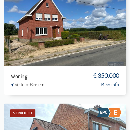
Verkocht: Eengezinswoning
3
1.200 m²
1
168 m²
Woning
€ 350.000
Meer info
Veltem-Beisem
VERKOCHT