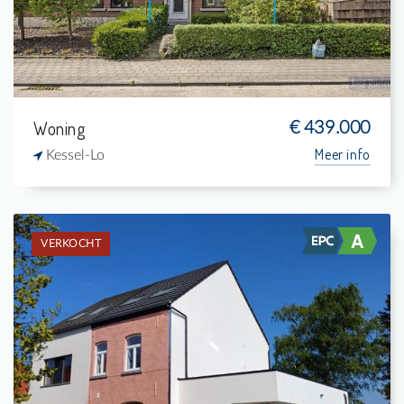
1
-
Woning
€ 439.000
Meer info
Kessel-Lo
VERKOCHT
Verkocht: Woning
3
519 m²
1
150 m²