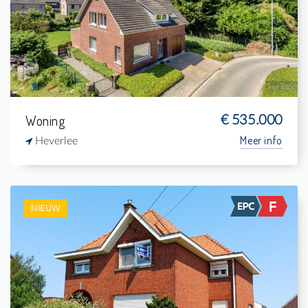
4
987 m²
1
140 m²
Woning
€ 535.000
Meer info
Heverlee
NIEUW
Te koop: Eengezinswoning
3
560 m²