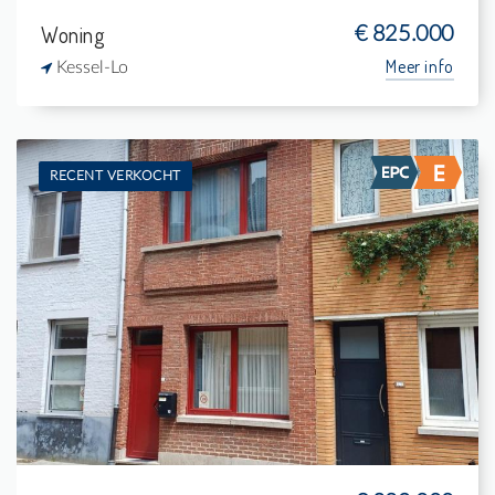
Woning
€ 825.000
Meer info
Kessel-Lo
RECENT VERKOCHT
Te koop: Woning
1
130 m²
1
-