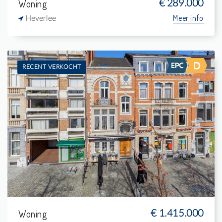
Woning
€ 289.000
Meer info
Heverlee
RECENT VERKOCHT
Te koop: Herenhuis
3
165 m²
2
360 m²
Woning
€ 1.415.000