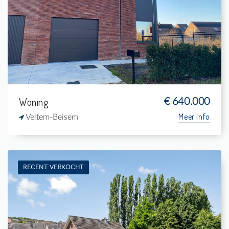
6
-
3
24.930 m²
Woning
€ 640.000
Meer info
Veltem-Beisem
RECENT VERKOCHT
Te koop: Woning