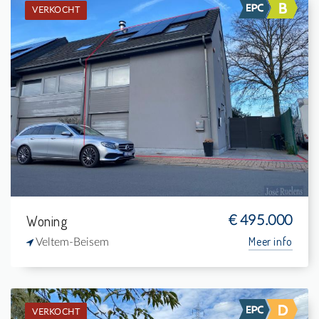
VERKOCHT
Verkocht: Woning
2
232 m²
1
196 m²
Woning
€ 495.000
Meer info
Veltem-Beisem
VERKOCHT