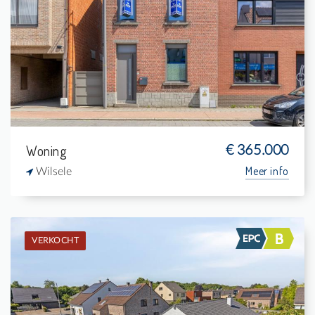
2
570 m²
1
151 m²
Woning
€ 365.000
Meer info
Wilsele
VERKOCHT
Verkocht: Woning