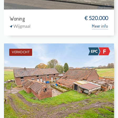
Woning
€ 520.000
Meer info
Wijgmaal
VERKOCHT
Verkocht: Boerderij
-
433 m²
-
106 m²