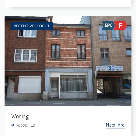
RECENT VERKOCHT
Te koop: Woning
3
65 m²
1
-
Woning
Meer info
Kessel-Lo