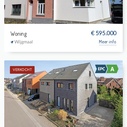
Woning
€ 595.000
Meer info
Wijgmaal
VERKOCHT
Verkocht: Woning
3
313 m²
1
175 m²