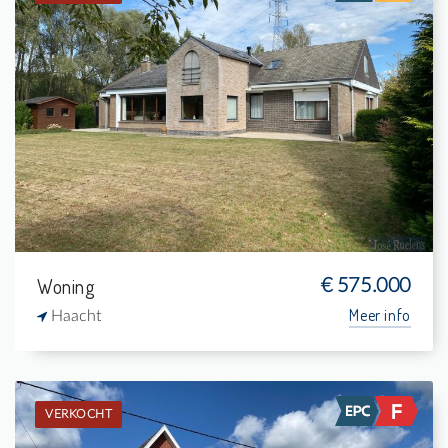
Verkocht: Villa-landhuis
4
3.388 m²
1
255 m²
Woning
€ 575.000
Meer info
Haacht
VERKOCHT