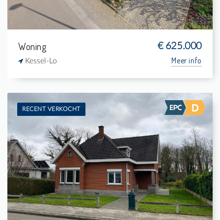
Woning
€ 625.000
Meer info
Kessel-Lo
RECENT VERKOCHT
Verkocht: Woning
4
942 m²
-
171 m²