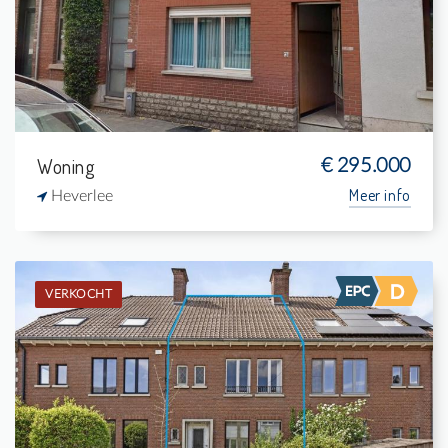
2
150 m²
1
-
Woning
€ 295.000
Meer info
Heverlee
VERKOCHT
Verkocht: Eengezinswoning
3
295 m²