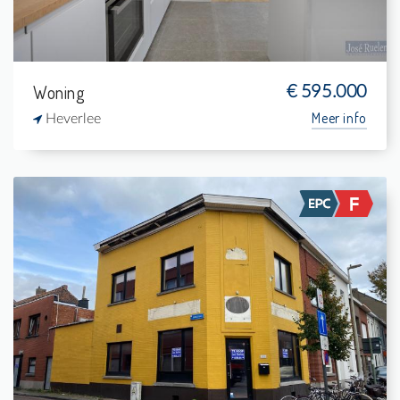
Woning
€ 595.000
Meer info
Heverlee
Te koop:
1
126 m²
-
161 m²