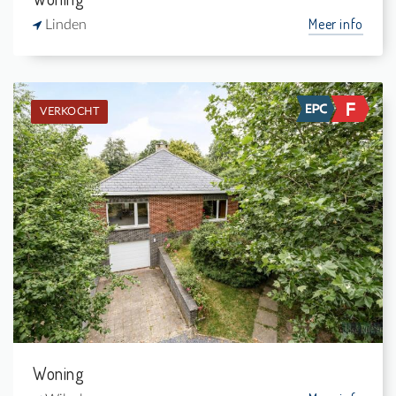
Meer info
Linden
VERKOCHT
Verkocht: Eengezinswoning
4
720 m²
1
154 m²
Woning