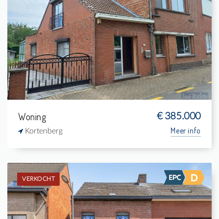
Verkocht: Eengezinswoning
4
480 m²
2
228 m²
Woning
€ 385.000
Meer info
Kortenberg
VERKOCHT
Verkocht: Eengezinswoning