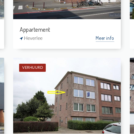
Appartement
Meer info
Heverlee
VERHUURD
Verhuurd: Appartement
2
-
1
-