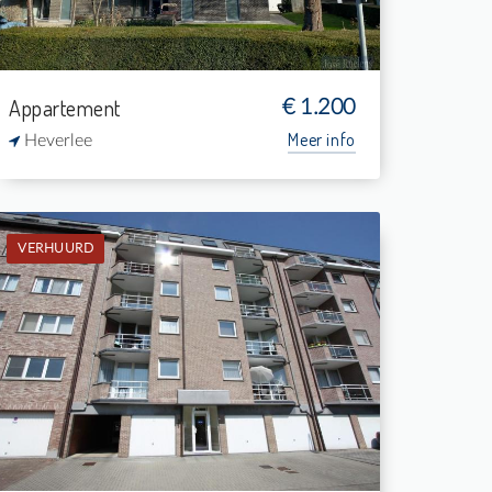
Appartement
€ 1.200
Meer info
Heverlee
VERHUURD
Verhuurd: Appartement
2
-
1
-