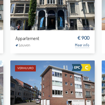
-
-
1
32 m²
Appartement
€ 900
Meer info
Leuven
VERHUURD
Verhuurd: Appartement
1
-
1
65 m²