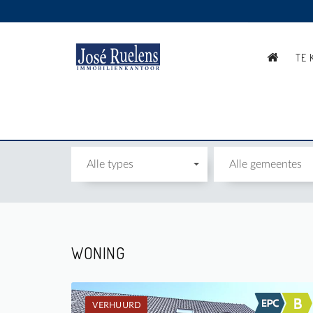
TE 
TE HUUR
Alle types
Alle gemeentes
WONING
VERHUURD