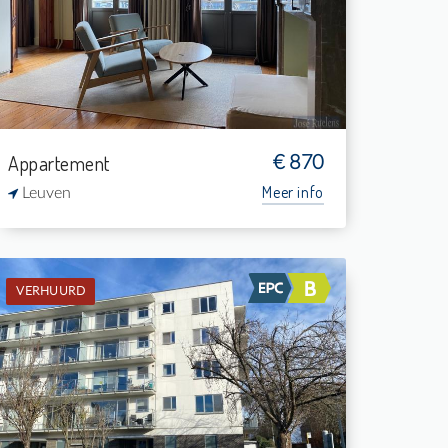
-
-
1
37 m²
Appartement
€ 870
Meer info
Leuven
VERHUURD
Verhuurd: Appartement
2
-
1
94 m²