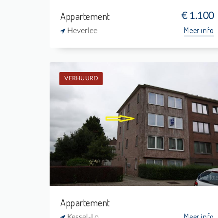
Appartement
€ 1.100
Meer info
Heverlee
VERHUURD
Verhuurd: Appartement
2
-
1
-
Appartement
Meer info
Kessel-Lo