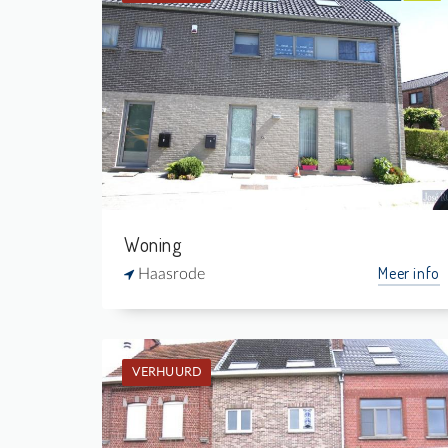
Verhuurd: Hoekwoning
3
-
1
160 m²
Woning
Meer info
Haasrode
VERHUURD
Verhuurd: Rijwoning