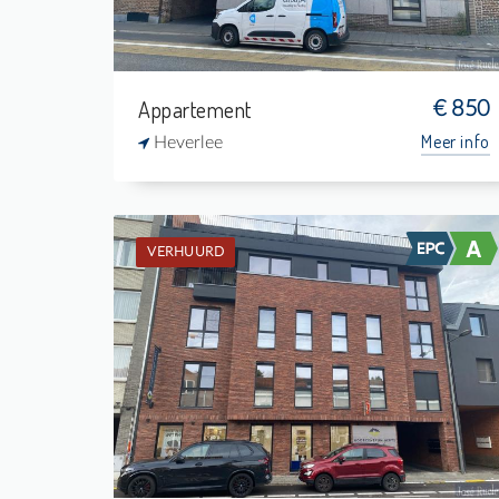
Appartement
€ 850
Meer info
Heverlee
VERHUURD
Verhuurd: Appartement
1
5 m²
1
75 m²