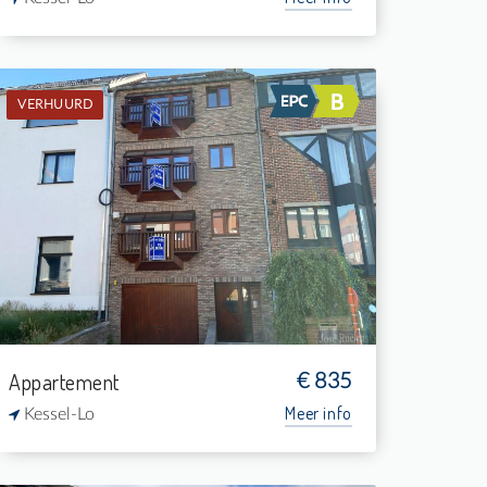
VERHUURD
Verhuurd: Appartement
1
-
1
63 m²
Appartement
€ 835
Meer info
Kessel-Lo