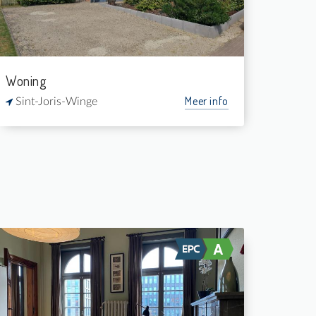
1
154 m²
Woning
Meer info
Sint-Joris-Winge
Te Huur: Studio