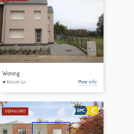
Verhuurd: Hoekwoning
3
-
1
-
Woning
Meer info
Kessel-Lo
VERHUURD
Verhuurd: Eengezinswoning