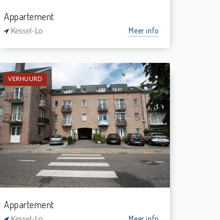
Appartement
Meer info
Kessel-Lo
VERHUURD
Verhuurd: Gelijkvloers app.
1
-
1
46 m²
Appartement
Meer info
Kessel-Lo