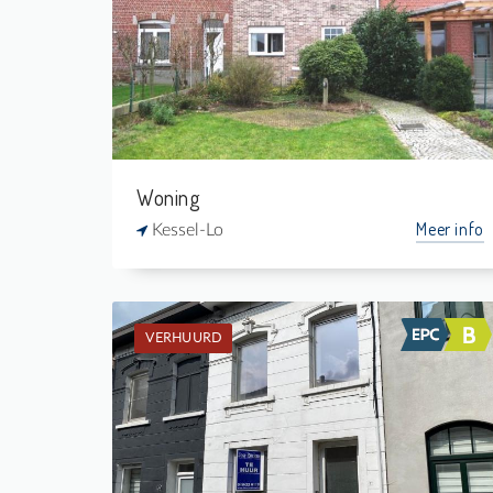
4
-
1
155 m²
Woning
Meer info
Kessel-Lo
VERHUURD
Verhuurd: Burgerwoning
2
45 m²