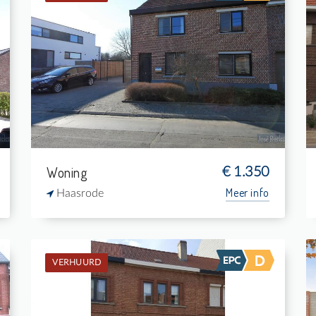
Verhuurd: Eengezinswoning
3
540 m²
1
-
Woning
€ 1.350
Meer info
Haasrode
VERHUURD
Verhuurd: Burgerwoning