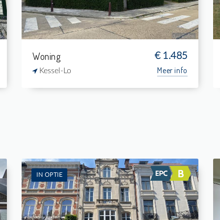
1
133 m²
Woning
€ 1.485
Meer info
Kessel-Lo
IN OPTIE
Te Huur: Flat