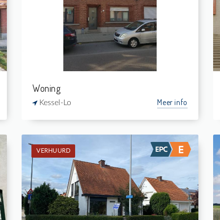
2
-
1
-
Woning
Meer info
Kessel-Lo
VERHUURD
Verhuurd: Woning
4
411 m²