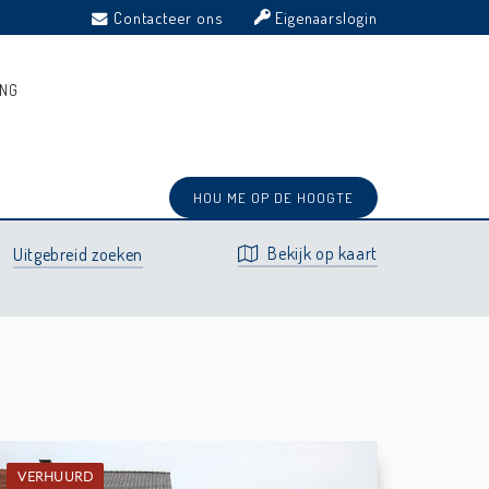
Contacteer ons
Eigenaarslogin
ING
Prijs
Type
Gemeente
Recent
Sortering:
⋅
⋅
⋅
HOU ME OP DE HOOGTE
Bekijk op kaart
Uitgebreid zoeken
VERHUURD