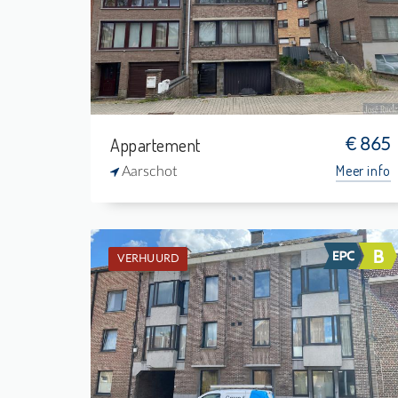
2
-
1
73 m²
Appartement
€ 865
Meer info
Aarschot
VERHUURD
Verhuurd: Duplex
2
-
1
70 m²