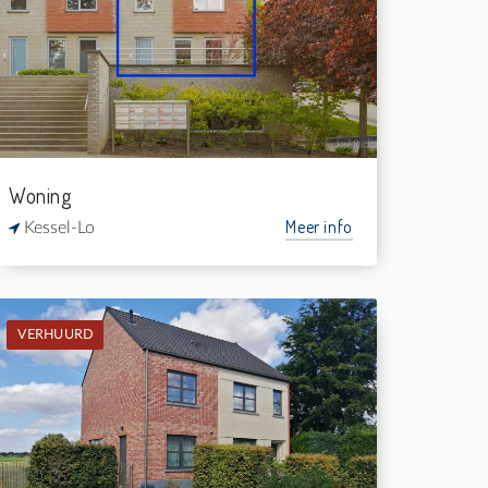
3
149 m²
1
146 m²
Woning
Meer info
Kessel-Lo
VERHUURD
Verhuurd: Woning
4
1.200 m²