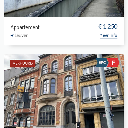
Appartement
€ 1.250
Meer info
Leuven
VERHUURD
Verhuurd: Studio
-
-
1
32 m²