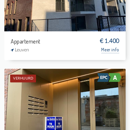
1
88 m²
Appartement
€ 1.400
Meer info
Leuven
VERHUURD
Verhuurd: Appartement
1
5 m²
1
75 m²