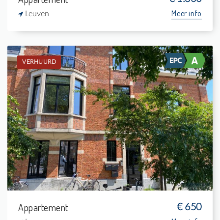
Meer info
Leuven
VERHUURD
Verhuurd: Studentenkamer
-
-
1
15 m²
Appartement
€ 650