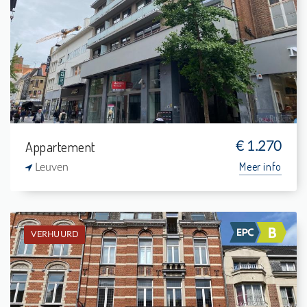
2
20 m²
1
120 m²
Appartement
€ 1.270
Meer info
Leuven
VERHUURD
Verhuurd: Appartement