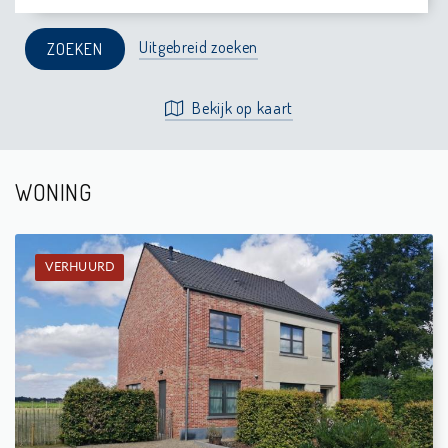
Uitgebreid zoeken
Bekijk op kaart
WONING
VERHUURD
Verhuurd: Woning
4
1.200 m²
1
154 m²