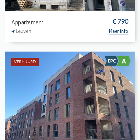
Appartement
€ 790
Meer info
Leuven
VERHUURD
Verhuurd: Appartement
1
5 m²
1
76 m²