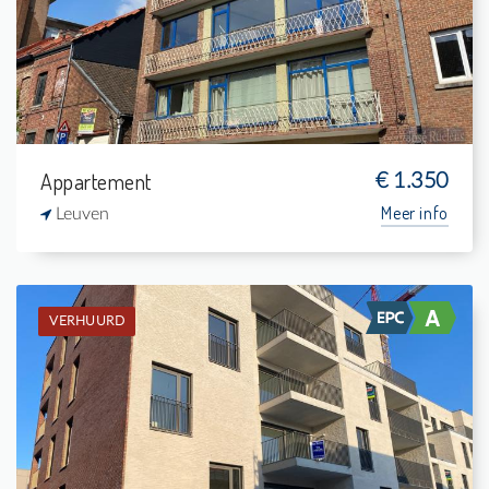
3
-
2
157 m²
Appartement
€ 1.350
Meer info
Leuven
VERHUURD
Verhuurd: Appartement
2
8 m²