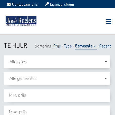
Contacteer ons
Eigenaarslogin
TE HUUR
Prijs
Type
Gemeente
Recent
Sortering:
⋅
⋅
⋅
Alle types
Alle gemeentes