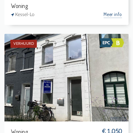
Woning
Meer info
Kessel-Lo
VERHUURD
Verhuurd: Burgerwoning
2
45 m²
1
-
Woning
€ 1.050