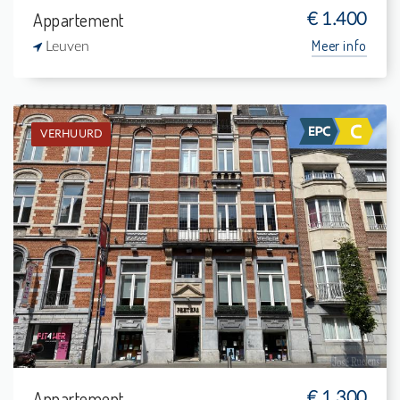
Appartement
€ 1.400
Meer info
Leuven
VERHUURD
Verhuurd: Appartement
3
4 m²
1
127 m²
Appartement
€ 1.300