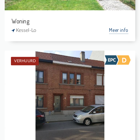
Woning
Meer info
Kessel-Lo
VERHUURD
Verhuurd: Burgerwoning
2
-
1
-