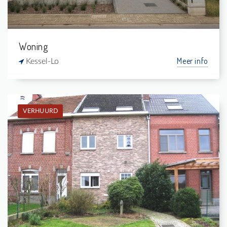
Woning
Meer info
Kessel-Lo
VERHUURD
Verhuurd: Rijwoning
4
-
1
155 m²