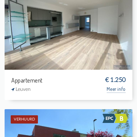
Verhuurd: Appartement
2
6 m²
1
84 m²
Appartement
€ 1.250
Meer info
Leuven
VERHUURD