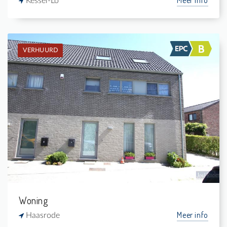
Kessel-Lo
VERHUURD
Verhuurd: Hoekwoning
3
-
1
160 m²
Woning
Meer info
Haasrode