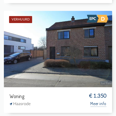
VERHUURD
Verhuurd: Eengezinswoning
3
540 m²
1
-
Woning
€ 1.350
Meer info
Haasrode