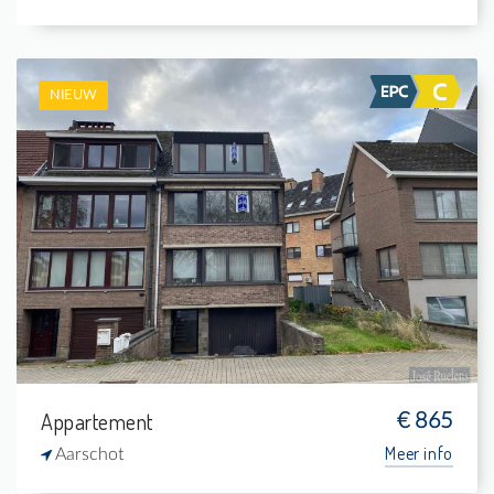
NIEUW
Te Huur: Appartement
2
-
1
73 m²
Appartement
€ 865
Meer info
Aarschot