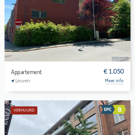
Verhuurd: Gelijkvloers app.
2
-
1
95 m²
Appartement
€ 1.050
Meer info
Leuven
VERHUURD
Verhuurd: Appartement