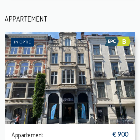
APPARTEMENT
IN OPTIE
Te Huur: Flat
-
-
1
32 m²
Appartement
€ 900