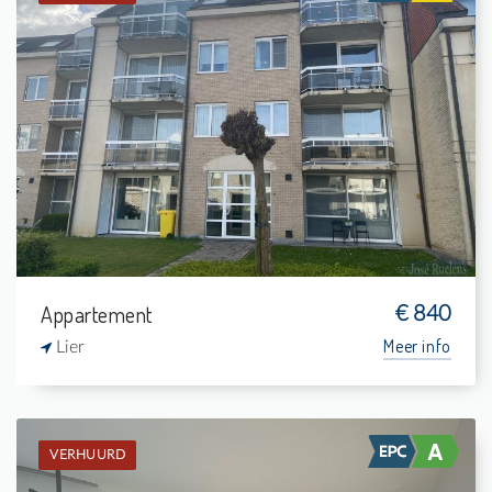
Verhuurd: Appartement
2
3 m²
1
88 m²
Appartement
€ 840
Meer info
Lier
VERHUURD