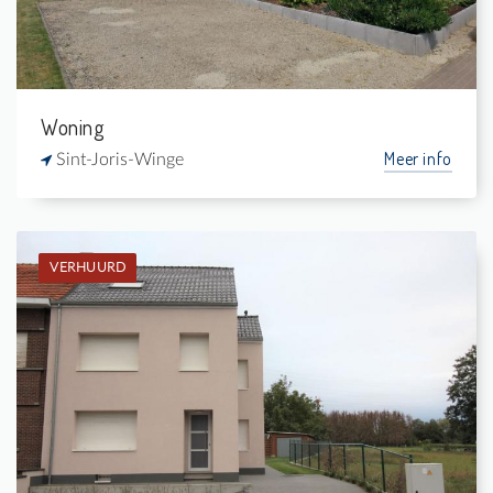
Woning
Meer info
Sint-Joris-Winge
VERHUURD
Verhuurd: Hoekwoning
3
-
1
-