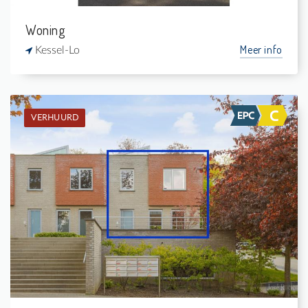
Woning
Meer info
Kessel-Lo
VERHUURD
Verhuurd: Eengezinswoning
3
149 m²
1
146 m²