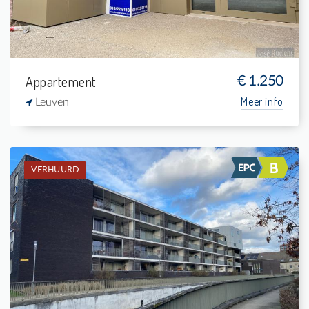
Appartement
€ 1.250
Meer info
Leuven
VERHUURD
Verhuurd: Gelijkvloers app.
2
14 m²
1
105 m²