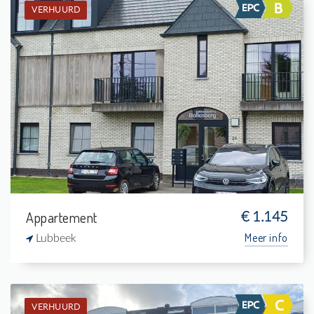
VERHUURD
Verhuurd: Appartement
-
-
-
-
Appartement
€ 1.145
Meer info
Lubbeek
VERHUURD