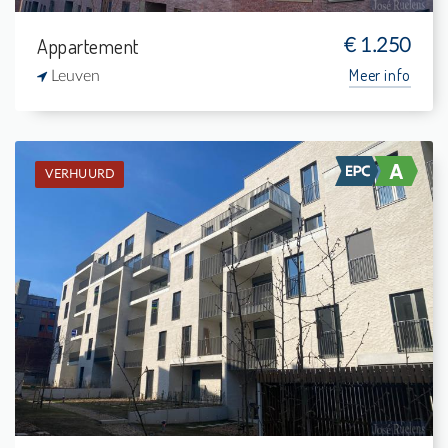
Appartement
€ 1.250
Meer info
Leuven
VERHUURD
Verhuurd: Penthouse
2
8 m²
1
84 m²