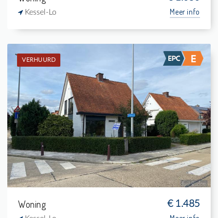
Meer info
Kessel-Lo
VERHUURD
Verhuurd: Woning
4
411 m²
1
133 m²
Woning
€ 1.485
Meer info