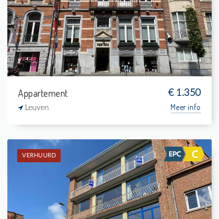
3
14 m²
1
132 m²
Appartement
€ 1.350
Meer info
Leuven
VERHUURD
Verhuurd: Appartement