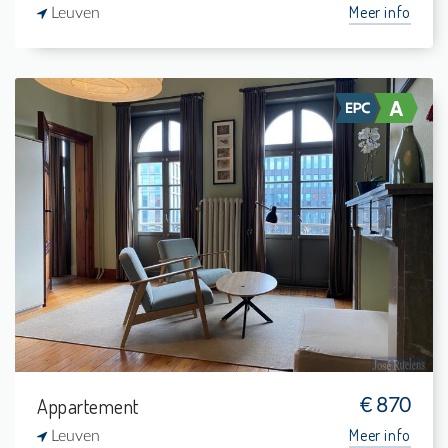
Meer info
Leuven
Te Huur: Studio
-
-
1
37 m²
Appartement
€ 870
Meer info
Leuven