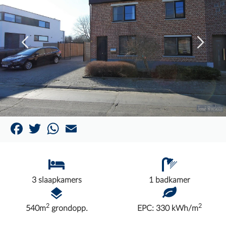
Facebook
Twitter
WhatsApp
Email
3 slaapkamers
1 badkamer
2
2
540m
grondopp.
EPC: 330 kWh/m