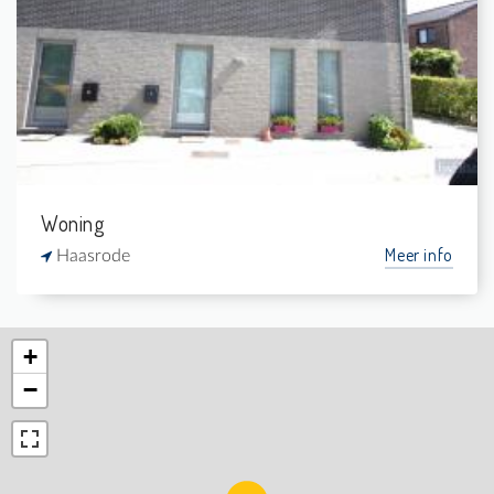
3
-
1
160 m²
Woning
Meer info
Haasrode
+
−