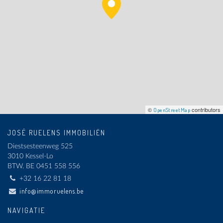
©
contributors
OpenStreetMap
JOSÉ RUELENS IMMOBILIËN
Diestsesteenweg 525
3010 Kessel-Lo
BTW.
BE 0451 558 556
+32 16 22 81 18
info@immoruelens.be
NAVIGATIE