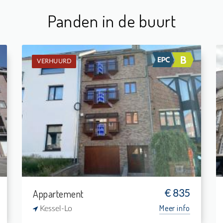
Panden in de buurt
VERHUURD
Verhuurd: Appartement
1
-
1
63 m²
Appartement
€ 835
Meer info
Kessel-Lo