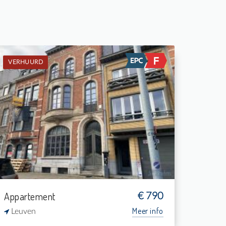
VERHUURD
Verhuurd: Studio
-
-
1
32 m²
Appartement
€ 790
Meer info
Leuven