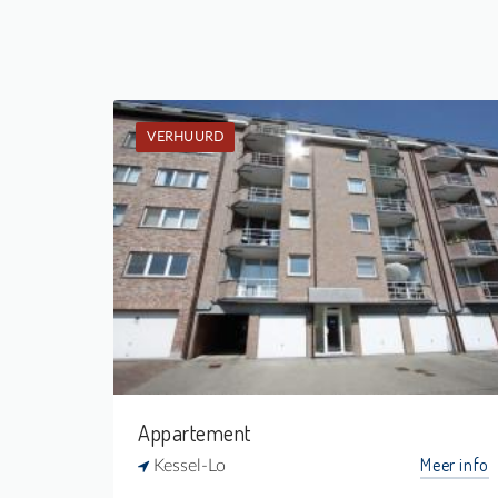
VERHUURD
Verhuurd: Appartement
2
-
1
-
Appartement
Meer info
Kessel-Lo