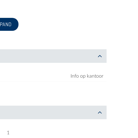
 PAND
Info op kantoor
1