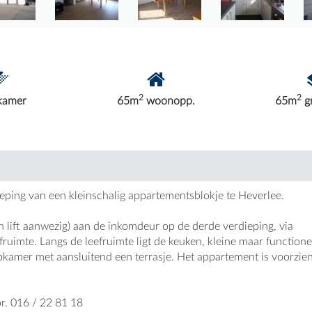
2
2
kamer
65m
woonopp.
65m
g
ping van een kleinschalig appartementsblokje te Heverlee.
 lift aanwezig) aan de inkomdeur op de derde verdieping, via
ruimte. Langs de leefruimte ligt de keuken, kleine maar functione
pkamer met aansluitend een terrasje. Het appartement is voorzie
r. 016 / 22 81 18