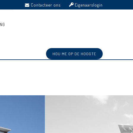
Contacteer ons
Eigenaarslogin
ING
HOU ME OP DE HOOGTE
Ref: 3469741