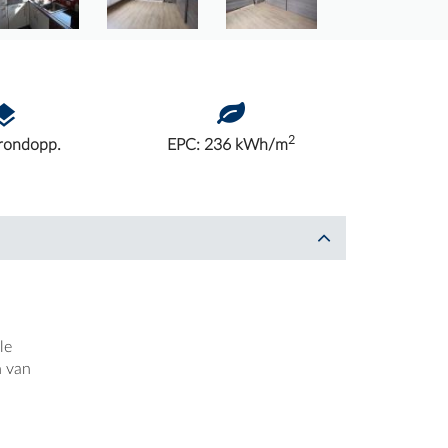
2
rondopp.
EPC: 236 kWh/m
le
n van