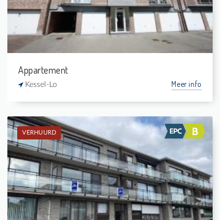
1
-
Appartement
Meer info
Kessel-Lo
VERHUURD
Verhuurd: Appartement
2
-
1
84 m²