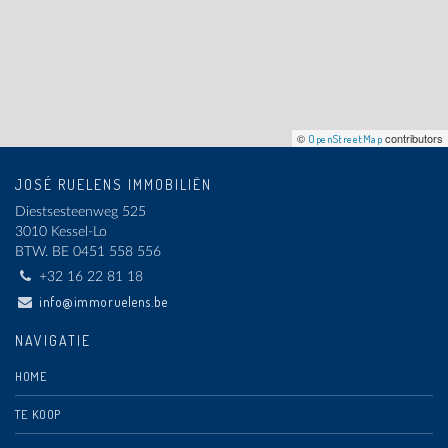
©
contributors
OpenStreetMap
JOSÉ RUELENS IMMOBILIËN
Diestsesteenweg 525
3010 Kessel-Lo
BTW.
BE 0451 558 556
+32 16 22 81 18
info@immoruelens.be
NAVIGATIE
HOME
TE KOOP