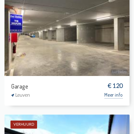
Verhuurd: Staanplaats
-
-
-
-
Garage
€ 120
Meer info
Leuven
VERHUURD