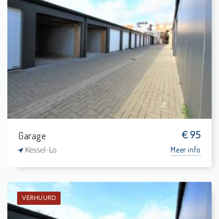
Verhuurd: Garagebox
-
-
-
-
Garage
€ 95
Meer info
Kessel-Lo
VERHUURD