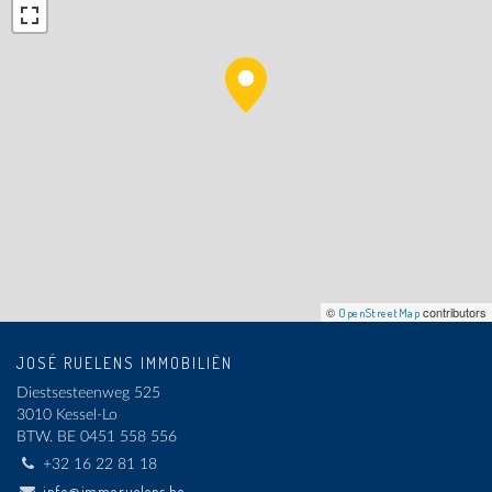
©
contributors
OpenStreetMap
JOSÉ RUELENS IMMOBILIËN
Diestsesteenweg 525
3010 Kessel-Lo
BTW.
BE 0451 558 556
+32 16 22 81 18
info@immoruelens.be