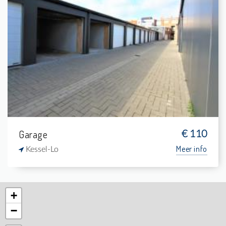
Verhuurd: Garagebox
-
-
-
-
Garage
€ 110
Meer info
Kessel-Lo
+
−