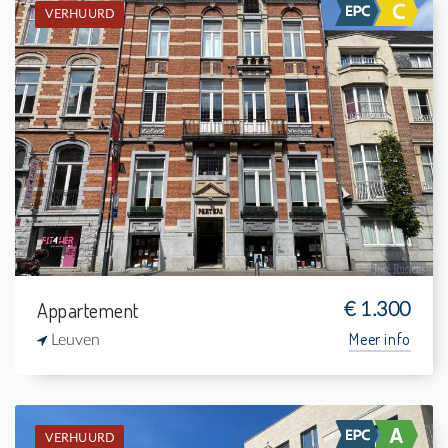
VERHUURD
Verhuurd: Appartement
3
4 m²
1
127 m²
Appartement
€ 1.300
Meer info
Leuven
VERHUURD