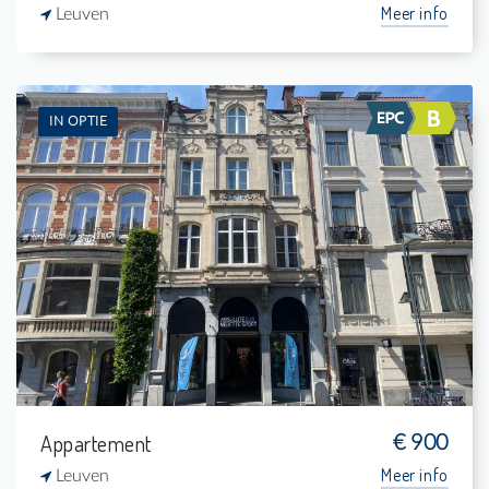
Meer info
Leuven
IN OPTIE
Te Huur: Flat
-
-
1
32 m²
Appartement
€ 900
Meer info
Leuven