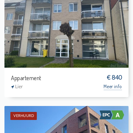
Verhuurd: Appartement
2
3 m²
1
88 m²
Appartement
€ 840
Meer info
Lier
VERHUURD