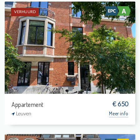
VERHUURD
Verhuurd: Studentenkamer
-
-
1
15 m²
Appartement
€ 650
Meer info
Leuven