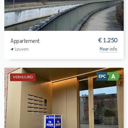
1
105 m²
Appartement
€ 1.250
Meer info
Leuven
VERHUURD
Verhuurd: Appartement
1
5 m²
1
75 m²