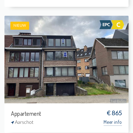
NIEUW
Te Huur: Appartement
2
-
1
73 m²
Appartement
€ 865
Meer info
Aarschot