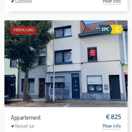
Meer info
Lubbeek
VERHUURD
Verhuurd: Gelijkvloers app.
-
-
-
-
Appartement
€ 825
Meer info
Kessel-Lo