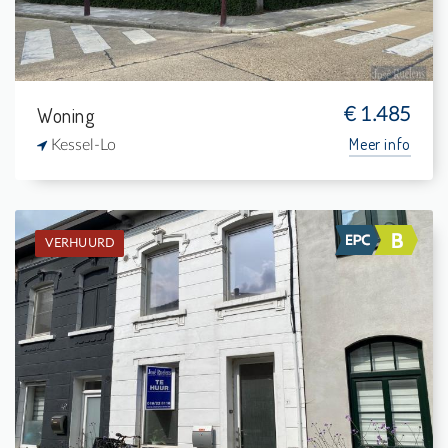
Woning
€ 1.485
Meer info
Kessel-Lo
VERHUURD
Verhuurd: Burgerwoning
2
45 m²
1
-