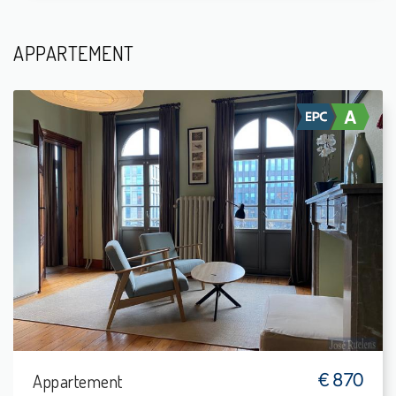
APPARTEMENT
Te Huur: Studio
-
-
1
37 m²
Appartement
€ 870