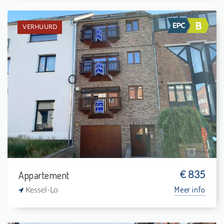
VERHUURD
Verhuurd: Appartement
1
-
1
63 m²
Appartement
€ 835
Meer info
Kessel-Lo