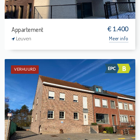
Appartement
€ 1.400
Meer info
Leuven
VERHUURD
Verhuurd: Duplex
4
14 m²
-
139 m²