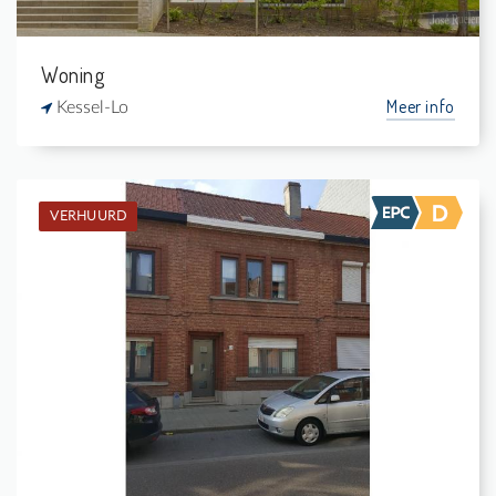
Woning
Meer info
Kessel-Lo
VERHUURD
Verhuurd: Burgerwoning
2
-
1
-