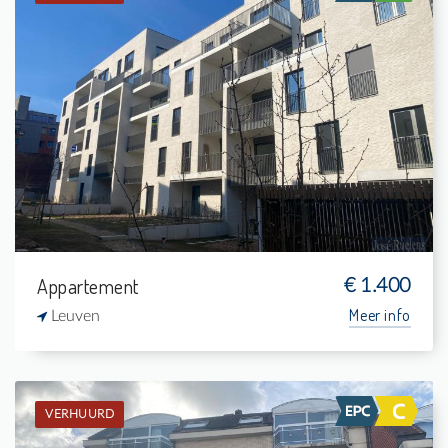
Verhuurd: Penthouse
2
8 m²
1
84 m²
Appartement
€ 1.400
Meer info
Leuven
VERHUURD