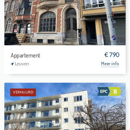
-
-
1
32 m²
Appartement
€ 790
Meer info
Leuven
VERHUURD
Verhuurd: Appartement