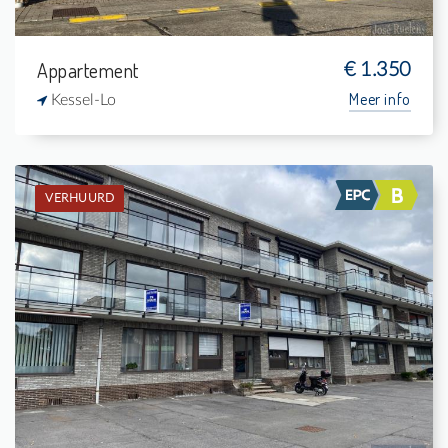
Appartement
€ 1.350
Meer info
Kessel-Lo
VERHUURD
Verhuurd: Appartement
2
-
1
84 m²