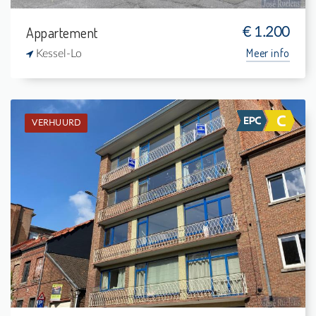
Appartement
€ 1.200
Meer info
Kessel-Lo
VERHUURD
Verhuurd: Appartement
3
-
2
157 m²