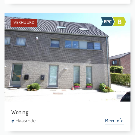
VERHUURD
Verhuurd: Hoekwoning
3
-
1
160 m²
Woning
Meer info
Haasrode