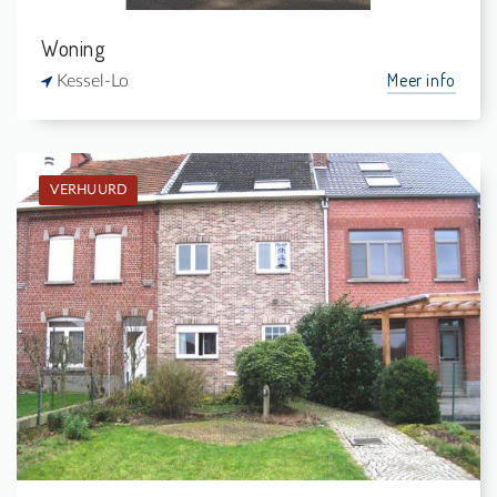
Woning
Meer info
Kessel-Lo
VERHUURD
Verhuurd: Rijwoning
4
-
1
155 m²