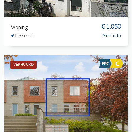
Woning
€ 1.050
Meer info
Kessel-Lo
VERHUURD
Verhuurd: Eengezinswoning
3
149 m²
1
146 m²