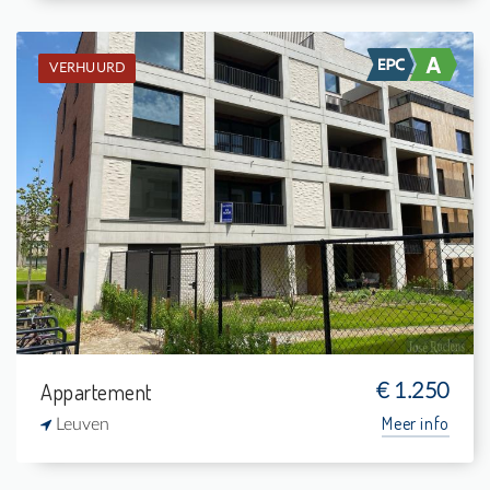
VERHUURD
Verhuurd: Appartement
1
7 m²
1
74 m²
Appartement
€ 1.250
Meer info
Leuven