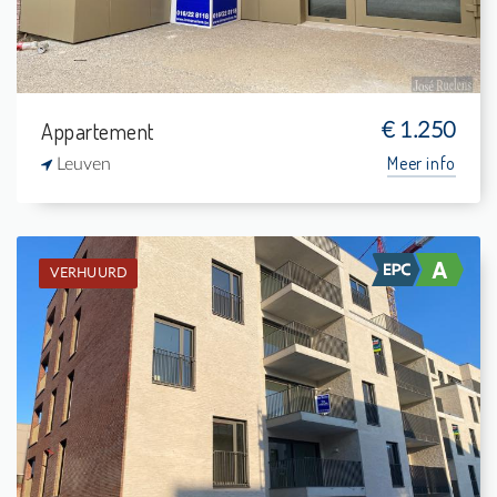
Appartement
€ 1.250
Meer info
Leuven
VERHUURD
Verhuurd: Appartement
2
8 m²
1
88 m²