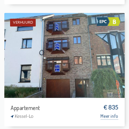
VERHUURD
Verhuurd: Appartement
1
-
1
63 m²
Appartement
€ 835
Meer info
Kessel-Lo