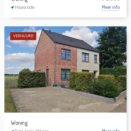
Meer info
Haasrode
VERHUURD
Verhuurd: Woning
4
1.200 m²
1
154 m²
Woning
Meer info