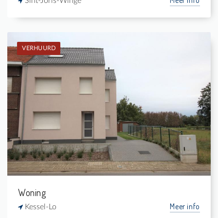
Sint-Joris-Winge
VERHUURD
Verhuurd: Hoekwoning
3
-
1
-
Woning
Meer info
Kessel-Lo