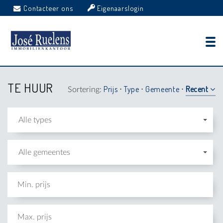
Contacteer ons
Eigenaarslogin
TE HUUR
Prijs
Type
Gemeente
Recent
Sortering:
⋅
⋅
⋅
Alle types
Alle gemeentes