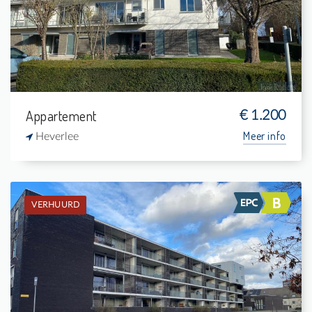
2
-
1
94 m²
Appartement
€ 1.200
Meer info
Heverlee
VERHUURD
Verhuurd: Gelijkvloers app.
2
14 m²