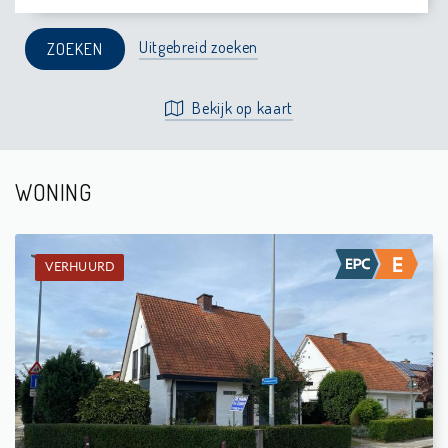
Uitgebreid zoeken
Bekijk op kaart
WONING
VERHUURD
Verhuurd: Woning
4
411 m²
1
133 m²