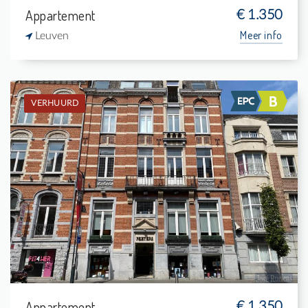
Appartement
€ 1.350
Meer info
Leuven
VERHUURD
Verhuurd: Appartement
3
14 m²
1
132 m²
Appartement
€ 1.350