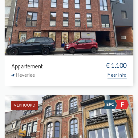
1
5 m²
1
75 m²
Appartement
€ 1.100
Meer info
Heverlee
VERHUURD
Verhuurd: Studio