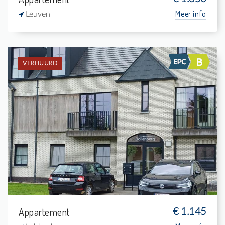
Meer info
Leuven
VERHUURD
Verhuurd: Appartement
-
-
-
-
Appartement
€ 1.145