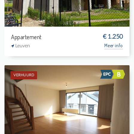
Appartement
€ 1.250
Meer info
Leuven
VERHUURD
Verhuurd: Appartement
3
5 m²
1
136 m²