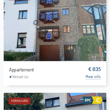
Verhuurd: Appartement
1
-
1
63 m²
Appartement
€ 835
Meer info
Kessel-Lo
VERHUURD