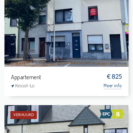
Verhuurd: Gelijkvloers app.
-
-
-
-
Appartement
€ 825
Meer info
Kessel-Lo
VERHUURD