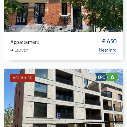
1
15 m²
Appartement
€ 650
Meer info
Leuven
VERHUURD
Verhuurd: Appartement
1
7 m²
1
74 m²