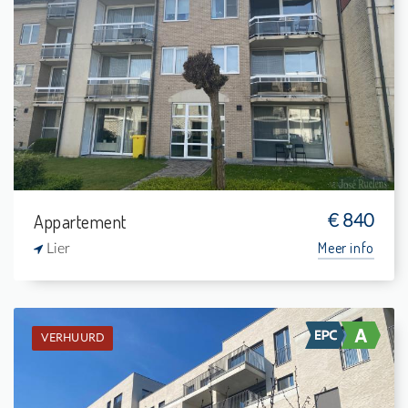
Verhuurd: Appartement
2
3 m²
1
88 m²
Appartement
€ 840
Meer info
Lier
VERHUURD