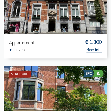
3
4 m²
1
127 m²
Appartement
€ 1.300
Meer info
Leuven
VERHUURD
Verhuurd: Studentenkamer
-
-