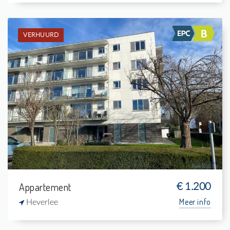
VERHUURD
Verhuurd: Appartement
2
-
1
94 m²
Appartement
€ 1.200
Meer info
Heverlee