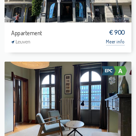
Appartement
€ 900
Meer info
Leuven
Te Huur: Studio
-
-
1
37 m²