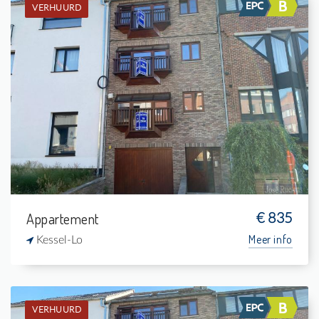
VERHUURD
Verhuurd: Appartement
1
-
1
63 m²
Appartement
€ 835
Meer info
Kessel-Lo
VERHUURD