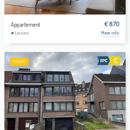
Appartement
€ 870
Meer info
Leuven
NIEUW
Te Huur: Appartement
2
-
1
73 m²