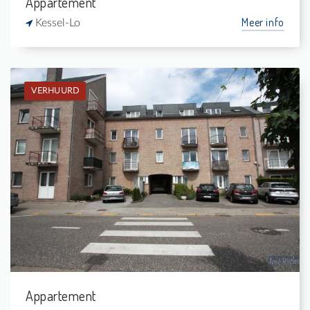
Appartement
Meer info
Kessel-Lo
VERHUURD
Verhuurd: Gelijkvloers app.
1
-
1
46 m²
Appartement