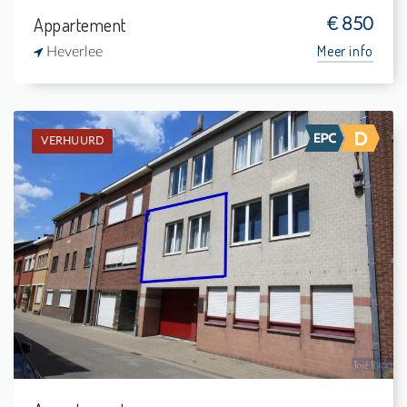
Appartement
€ 850
Meer info
Heverlee
VERHUURD
Verhuurd: Appartement
1
-
1
50 m²