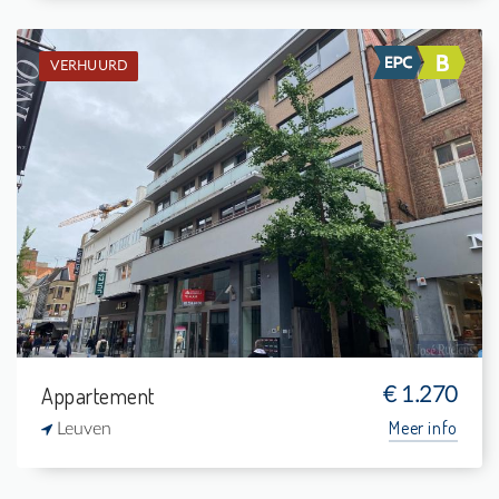
VERHUURD
Verhuurd: Appartement
2
20 m²
1
120 m²
Appartement
€ 1.270
Meer info
Leuven