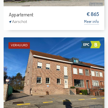
Appartement
€ 865
Meer info
Aarschot
VERHUURD
Verhuurd: Duplex
4
14 m²
-
139 m²