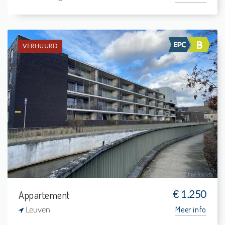
VERHUURD
Verhuurd: Gelijkvloers app.
2
14 m²
1
105 m²
Appartement
€ 1.250
Meer info
Leuven