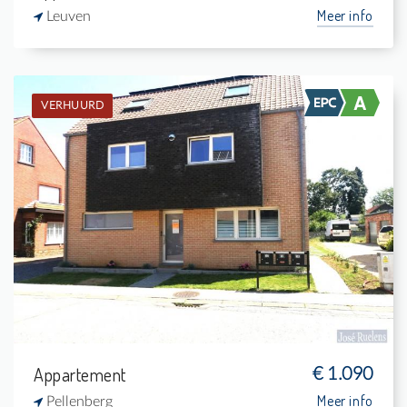
Meer info
Leuven
VERHUURD
Verhuurd: Appartement
2
-
1
-
Appartement
€ 1.090
Meer info
Pellenberg