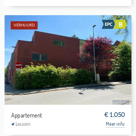
VERHUURD
Verhuurd: Gelijkvloers app.
2
-
1
95 m²
Appartement
€ 1.050
Meer info
Leuven