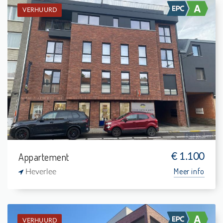
VERHUURD
Verhuurd: Appartement
1
5 m²
1
75 m²
Appartement
€ 1.100
Meer info
Heverlee
VERHUURD