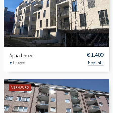
Verhuurd: Penthouse
2
8 m²
1
84 m²
Appartement
€ 1.400
Meer info
Leuven
VERHUURD
Verhuurd: Appartement