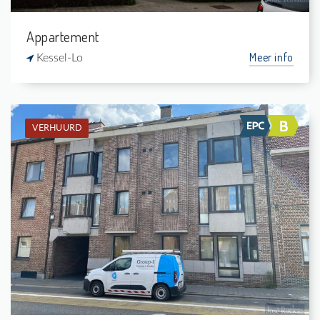
Appartement
Meer info
Kessel-Lo
VERHUURD
Verhuurd: Duplex
2
-
1
70 m²