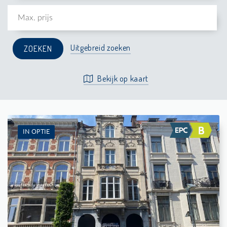
Uitgebreid zoeken
Bekijk op kaart
IN OPTIE
Te Huur: Flat
-
-
1
32 m²