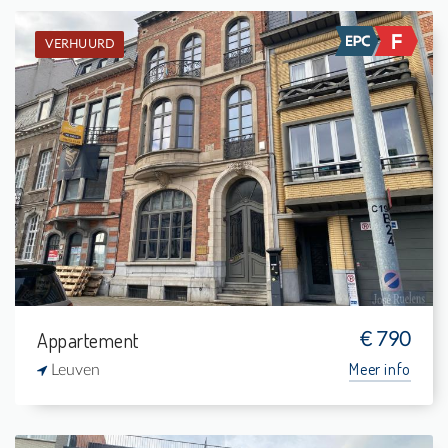
VERHUURD
Verhuurd: Studio
-
-
1
32 m²
Appartement
€ 790
Meer info
Leuven