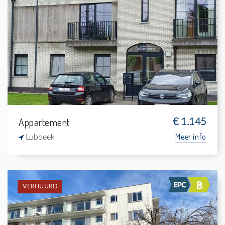
Verhuurd: Appartement
-
-
-
-
Appartement
€ 1.145
Meer info
Lubbeek
VERHUURD