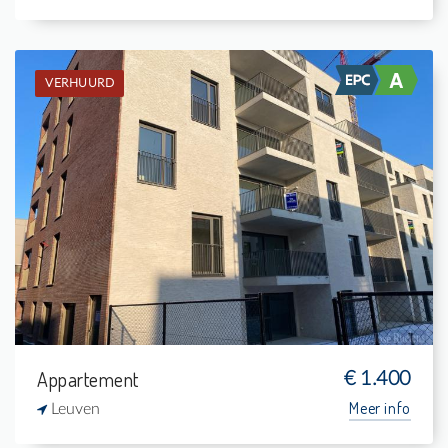
VERHUURD
Verhuurd: Appartement
2
8 m²
1
88 m²
Appartement
€ 1.400
Meer info
Leuven