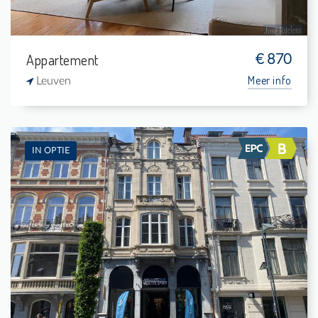
Appartement
€ 870
Meer info
Leuven
IN OPTIE
Te Huur: Flat
-
-
1
32 m²