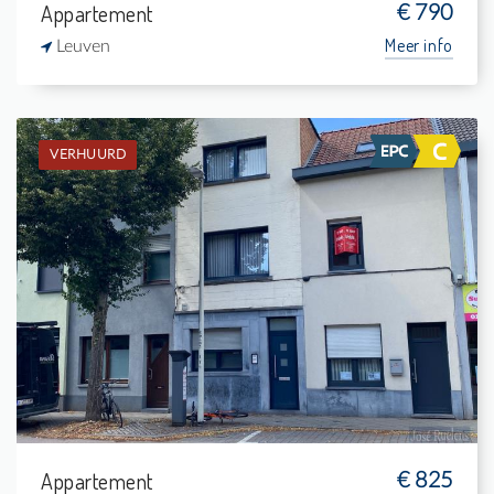
Appartement
€ 790
Meer info
Leuven
VERHUURD
Verhuurd: Gelijkvloers app.
-
-
-
-
Appartement
€ 825