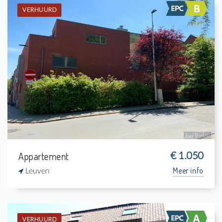
VERHUURD
Verhuurd: Gelijkvloers app.
2
-
1
95 m²
Appartement
€ 1.050
Meer info
Leuven
VERHUURD