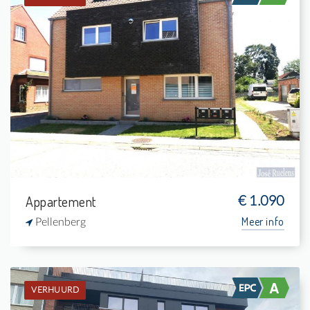
Verhuurd: Appartement
2
-
1
-
Appartement
€ 1.090
Meer info
Pellenberg
VERHUURD