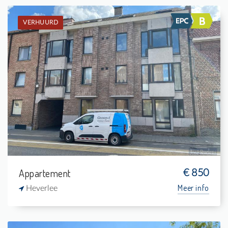
VERHUURD
Verhuurd: Duplex
2
-
1
70 m²
Appartement
€ 850
Meer info
Heverlee