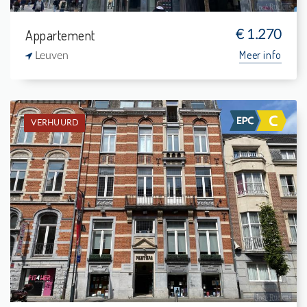
Appartement
€ 1.270
Meer info
Leuven
VERHUURD
Verhuurd: Appartement
3
4 m²
1
127 m²