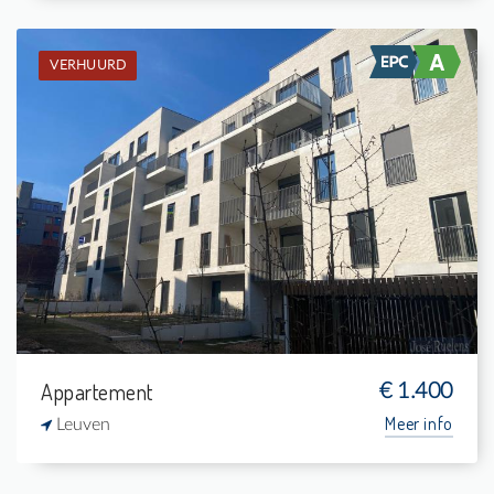
VERHUURD
Verhuurd: Penthouse
2
8 m²
1
84 m²
Appartement
€ 1.400
Meer info
Leuven