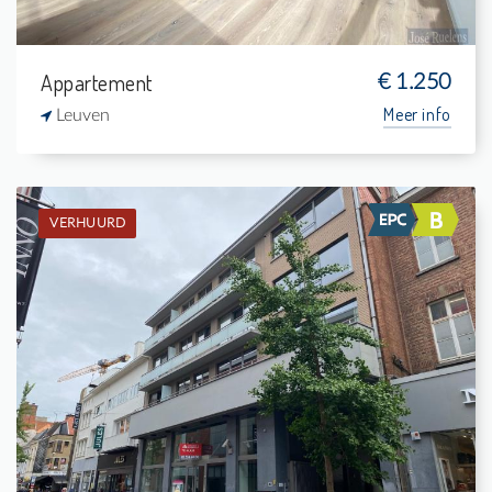
Appartement
€ 1.250
Meer info
Leuven
VERHUURD
Verhuurd: Appartement
2
20 m²
1
120 m²