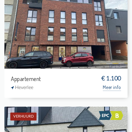
Verhuurd: Appartement
1
5 m²
1
75 m²
Appartement
€ 1.100
Meer info
Heverlee
VERHUURD