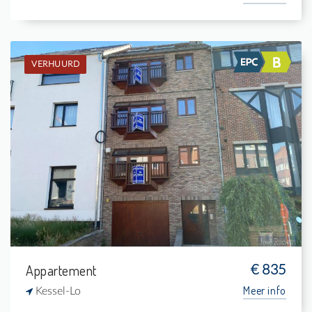
VERHUURD
Verhuurd: Appartement
1
-
1
63 m²
Appartement
€ 835
Meer info
Kessel-Lo