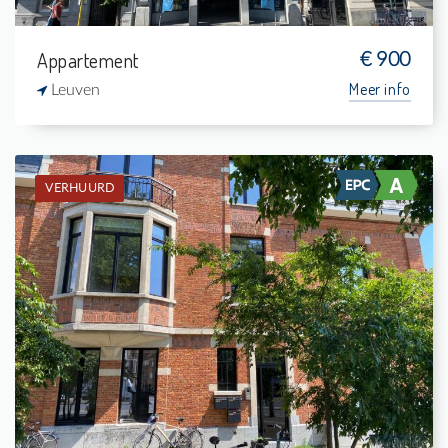
Appartement
€ 900
Meer info
Leuven
VERHUURD
Verhuurd: Studentenkamer
-
-
1
15 m²