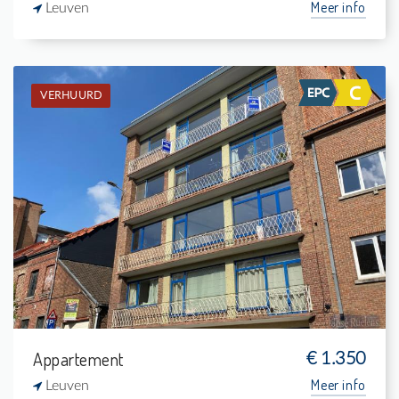
Meer info
Leuven
VERHUURD
Verhuurd: Appartement
3
-
2
157 m²
Appartement
€ 1.350
Meer info
Leuven