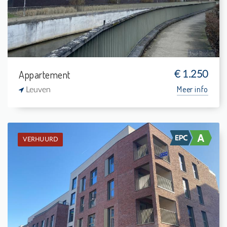
1
105 m²
Appartement
€ 1.250
Meer info
Leuven
VERHUURD
Verhuurd: Appartement
1
5 m²
1
76 m²