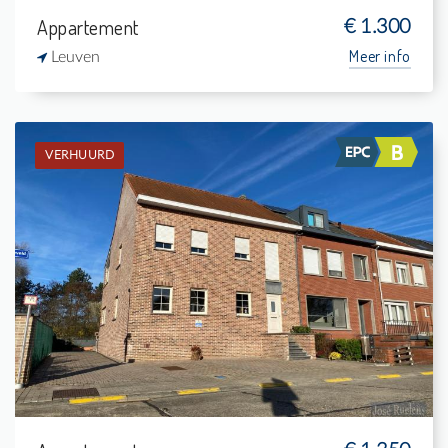
Appartement
€ 1.300
Meer info
Leuven
VERHUURD
Verhuurd: Duplex
4
14 m²
-
139 m²