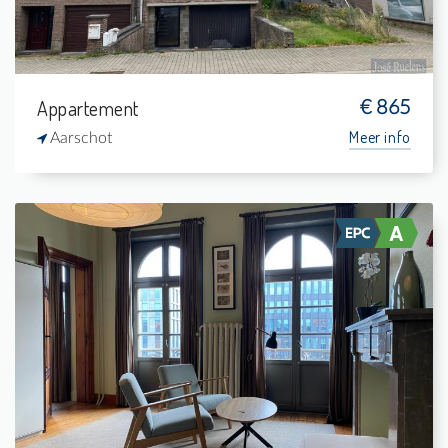
Appartement
€ 865
Meer info
Aarschot
Te Huur: Studio
-
-
1
37 m²