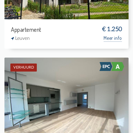
Appartement
€ 1.250
Meer info
Leuven
VERHUURD
Verhuurd: Appartement
2
6 m²
1
84 m²