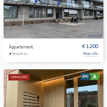
2
-
1
84 m²
Appartement
€ 1.200
Meer info
Kessel-Lo
VERHUURD
Verhuurd: Appartement