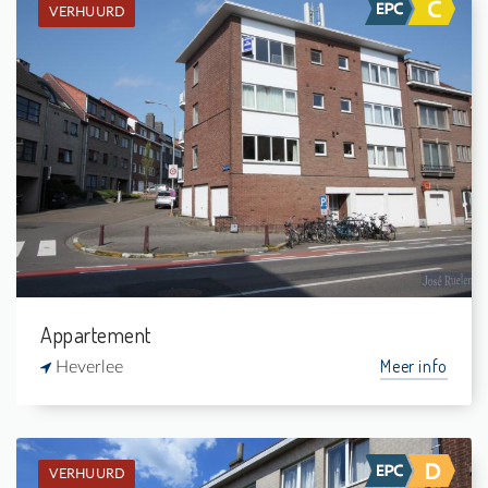
VERHUURD
Verhuurd: Appartement
1
-
1
65 m²
Appartement
Meer info
Heverlee
VERHUURD