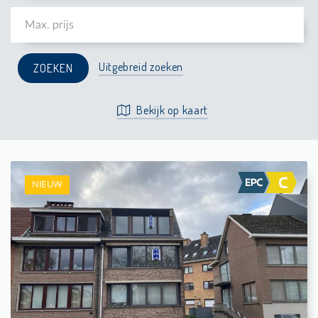
Uitgebreid zoeken
Bekijk op kaart
NIEUW
Te Huur: Appartement
2
-
1
73 m²