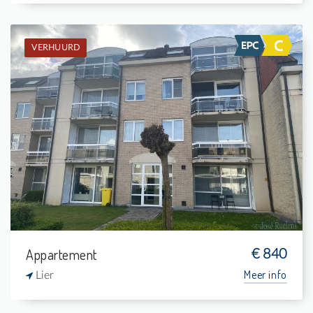
VERHUURD
Verhuurd: Appartement
2
3 m²
1
88 m²
Appartement
€ 840
Meer info
Lier