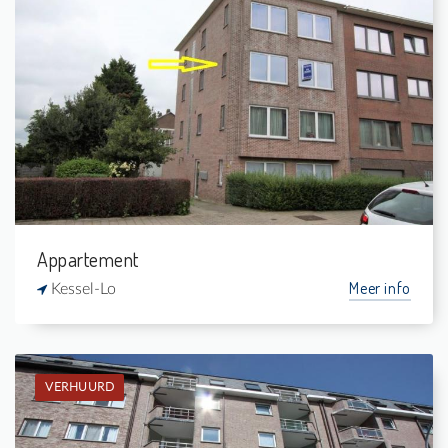
Verhuurd: Appartement
2
-
1
-
Appartement
Meer info
Kessel-Lo
VERHUURD