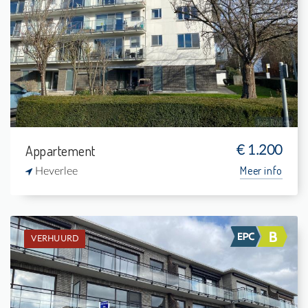
Verhuurd: Appartement
2
-
1
94 m²
Appartement
€ 1.200
Meer info
Heverlee
VERHUURD
Verhuurd: Appartement