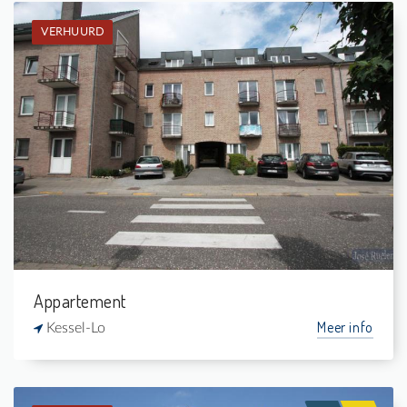
VERHUURD
Verhuurd: Gelijkvloers app.
1
-
1
46 m²
Appartement
Meer info
Kessel-Lo