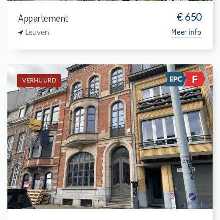
Appartement
€ 650
Meer info
Leuven
VERHUURD
Verhuurd: Studio
-
-
1
32 m²