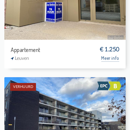
1
5 m²
1
75 m²
Appartement
€ 1.250
Meer info
Leuven
VERHUURD
Verhuurd: Gelijkvloers app.
2
14 m²