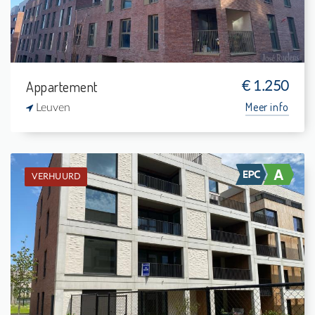
Appartement
€ 1.250
Meer info
Leuven
VERHUURD
Verhuurd: Appartement
1
7 m²
1
74 m²