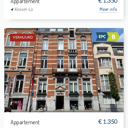
Appartement
€ 1.350
Meer info
Kessel-Lo
VERHUURD
Verhuurd: Appartement
3
14 m²
1
132 m²
Appartement
€ 1.350