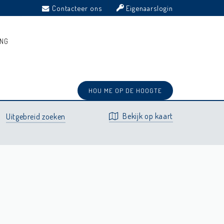
Contacteer ons
Eigenaarslogin
ING
Prijs
Type
Gemeente
Recent
Sortering:
⋅
⋅
⋅
HOU ME OP DE HOOGTE
Bekijk op kaart
Uitgebreid zoeken