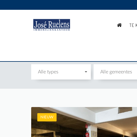
TE 
GARAGES
Alle types
Alle gemeentes
NIEUW
Te Huur: