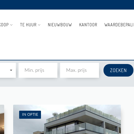
KOOP
TE HUUR
NIEUWBOUW
KANTOOR
WAARDEBEPAL
IN OPTIE
Te Huur: