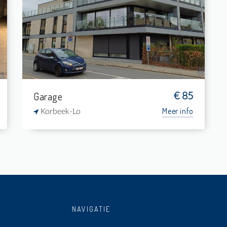
-
-
-
-
Garage
€ 85
Meer info
Korbeek-Lo
NAVIGATIE