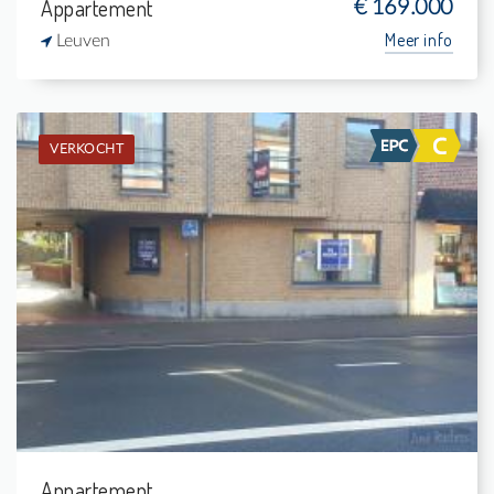
Appartement
€ 169.000
Meer info
Leuven
VERKOCHT
Verkocht: Appartement
1
-
1
40 m²
Appartement