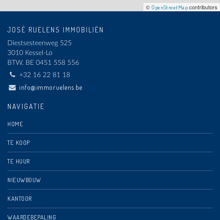
©
contributors
OpenStreetMap
JOSÉ RUELENS IMMOBILIËN
Diestsesteenweg 525
3010 Kessel-Lo
BTW.
BE 0451 558 556
+32 16 22 81 18
info@immoruelens.be
NAVIGATIE
HOME
TE KOOP
TE HUUR
NIEUWBOUW
KANTOOR
WAARDEBEPALING