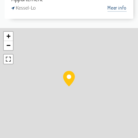
Meer info
Kessel-Lo
+
−