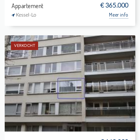
Appartement
€ 365.000
Meer info
Kessel-Lo
VERKOCHT
Verkocht: Studio
-
-
1
24 m²