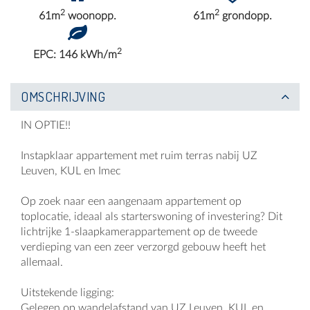
2
2
61m
woonopp.
61m
grondopp.
2
EPC: 146 kWh/m
OMSCHRIJVING
IN OPTIE!!
Instapklaar appartement met ruim terras nabij UZ
Leuven, KUL en Imec
Op zoek naar een aangenaam appartement op
toplocatie, ideaal als starterswoning of investering? Dit
lichtrijke 1-slaapkamerappartement op de tweede
verdieping van een zeer verzorgd gebouw heeft het
allemaal.
Uitstekende ligging:
Gelegen op wandelafstand van UZ Leuven, KUL en