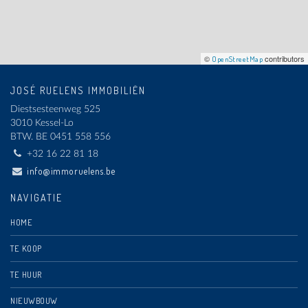
©
contributors
OpenStreetMap
JOSÉ RUELENS IMMOBILIËN
Diestsesteenweg 525
3010 Kessel-Lo
BTW.
BE 0451 558 556
+32 16 22 81 18
info@immoruelens.be
NAVIGATIE
HOME
TE KOOP
TE HUUR
NIEUWBOUW