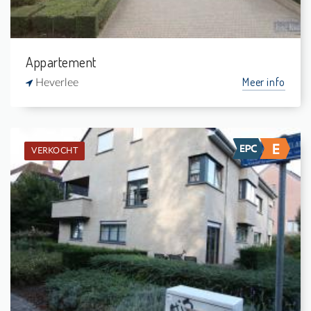
Appartement
Meer info
Heverlee
VERKOCHT
Verkocht: Appartement
2
5 m²
1
82 m²