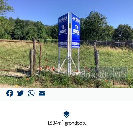
Facebook
Twitter
WhatsApp
Email
2
1684m
grondopp.