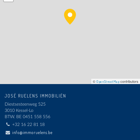
©
contributors
OpenStreetMap
JOSÉ RUELENS IMMOBILIËN
Diestsesteenweg 525
3010 Kessel-Lo
BTW.
BE 0451 558 556
+32 16 22 81 18
info@immoruelens.be