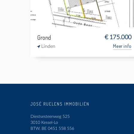
-
-
Grond
€ 175.000
Meer info
Linden
JOSÉ RUELENS IMMOBILIËN
Diestsesteenweg 525
3010 Kessel-Lo
BTW.
BE 0451 558 556