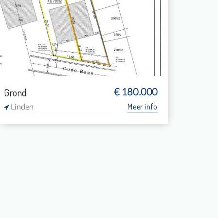
-
-
-
-
Grond
€ 180.000
Meer info
Linden