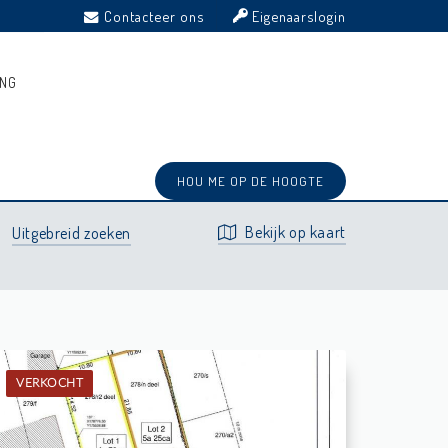
Contacteer ons
Eigenaarslogin
ING
Prijs
Type
Gemeente
Recent
Sortering:
⋅
⋅
⋅
HOU ME OP DE HOOGTE
Bekijk op kaart
Uitgebreid zoeken
VERKOCHT
Verkocht: Grond