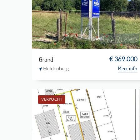
-
1.684 m²
-
-
Grond
€ 369.000
Meer info
Huldenberg
VERKOCHT
Verkocht: Grond
-
-