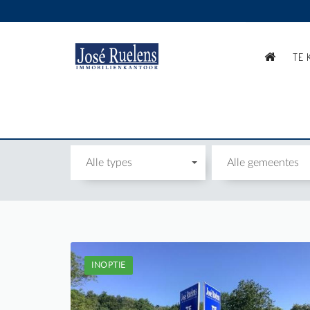
TE 
GROND
Alle types
Alle gemeentes
INOPTIE
Te koop: Grond