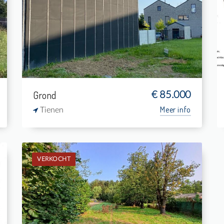
-
286 m²
-
-
Grond
€ 85.000
Meer info
Tienen
VERKOCHT
Verkocht: Grond
-
1.900 m²