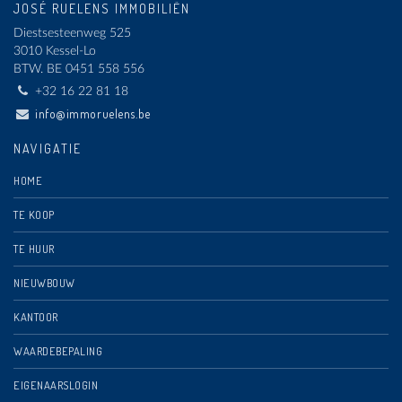
JOSÉ RUELENS IMMOBILIËN
Diestsesteenweg 525
3010 Kessel-Lo
BTW.
BE 0451 558 556
+32 16 22 81 18
info@immoruelens.be
NAVIGATIE
HOME
TE KOOP
TE HUUR
NIEUWBOUW
KANTOOR
WAARDEBEPALING
EIGENAARSLOGIN